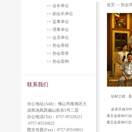
首页
协会
>>
>> 会长单位
>> 副会长单位
>> 监事单位
>> 理事单位
>> 会员单位
>> 协会章程
>> 协会荣誉
>> 协会架构
联系我们
铝材之都，配件
办公地址(Add)：佛山市南海区大
改革开放30年
沥凤池凤西扁山前东5号二层
着五金装饰行业
办公电话(Tel)：0757-85529221
窗五金装饰行业
0757-85516822
图文传真(Fax)：0757-85516811