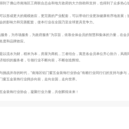
到了佛山市南海区工商联合总会和地方政府的大力协助和支持，也得到了众多热心
以形成更大的规模效应，更完善的产业配套，可以带动行业更加健康有序地发展；
会的影响力和完善配套，使本行业在全国乃至全球更具竞争力。
服务，为市场服务，为政府服务"为宗旨，依靠全体会员的智慧和集体的力量，在会
名度和品牌效应。
以流水为财，稻米为本，房屋为商机，三者结合，寓意各会员单位齐心协力，风雨
济组织的服务者，引领行业不断向前，不断创造辉煌。
挑战并存的时代，"南海区铝门窗五金装饰行业协会"有赖行业同行们的支持与参与
门窗五金装饰行业阔步向前，走向全国，走向世界。
五金装饰行业协会，凝聚行业力量，共创辉煌未来！