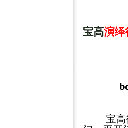
宝高
演绎
宝高德式