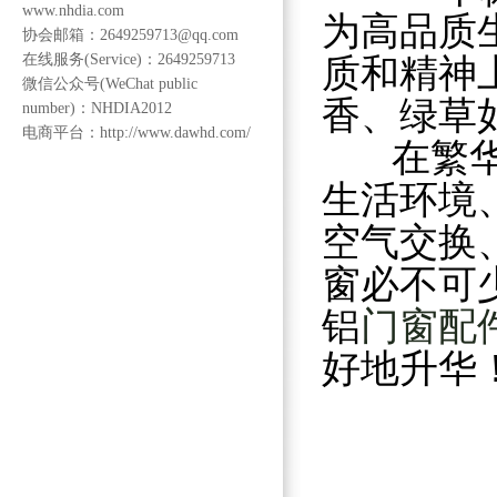
www.nhdia.com
为高品质
协会邮箱：2649259713@qq.com
在线服务(Service)：2649259713
质和精神
微信公众号(WeChat public
香、绿草
number)：NHDIA2012
电商平台：http://www.dawhd.com/
在繁华喧
生活环境
空气交换
窗必不可
铝
门窗配
好地升华